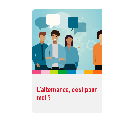
L’alternance, c’est pour
L'
moi ?
po